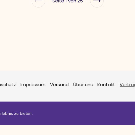
Seite 1 von 25
Vorherige
Nächste
Seite
Seite
nschutz
Impressum
Versand
Über uns
Kontakt
Vertra
lebnis zu bieten.
Shop erstellt m