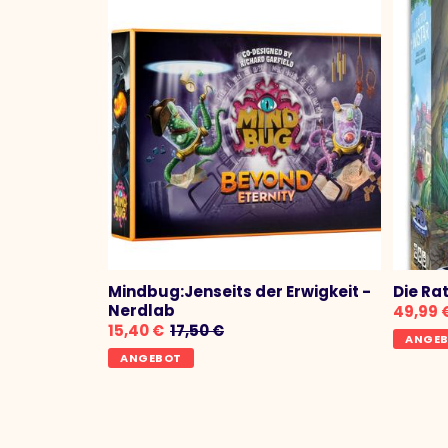
Mindbug:Jenseits der Erwigkeit -
Die Ra
Nerdlab
49,99 
15,40 €
17,50 €
ANGE
ANGEBOT