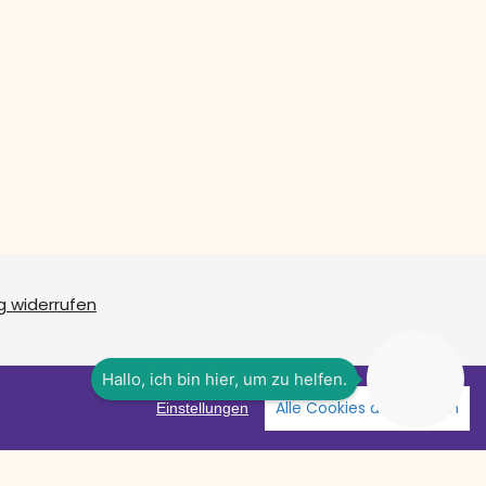
g widerrufen
Alle Cookies akzeptieren
Einstellungen
Facebook
Instagram
YouTube
it VersaCommerce.
Besuche uns auch auf lieber-lokal.de