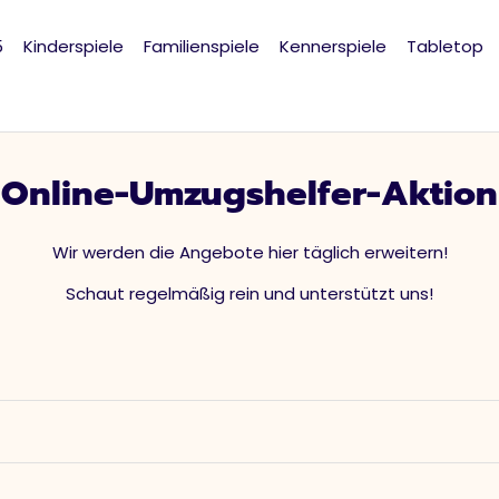
5
Kinderspiele
Familienspiele
Kennerspiele
Tabletop
S
Online-Umzugshelfer-Aktion
a
Wir werden die Angebote hier täglich erweitern!
m
Schaut regelmäßig rein und unterstützt uns!
m
l
u
n
g