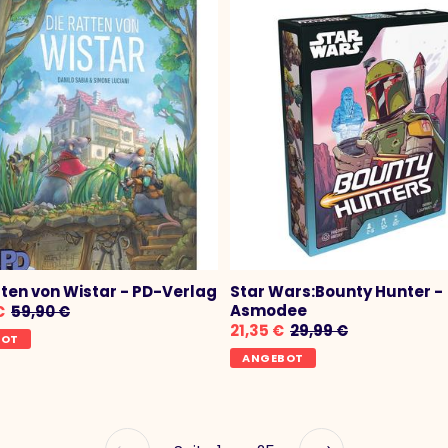
tten von Wistar - PD-Verlag
Star Wars:Bounty Hunter -
Asmodee
€
59,90 €
21,35 €
29,99 €
BOT
ANGEBOT