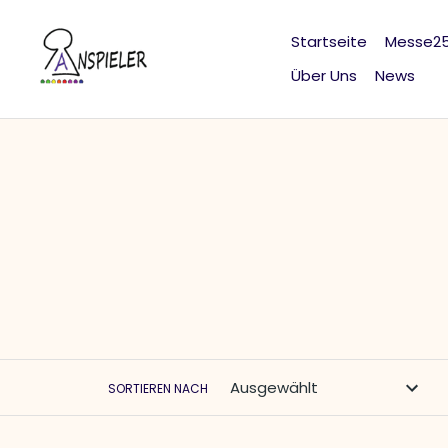
Direkt
zum
Startseite
Messe2
Inhalt
Über Uns
News
SORTIEREN NACH