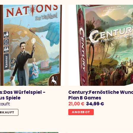
:
s:Das Würfelspiel -
Century:Fernöstliche Wund
s Spiele
Plan B Games
kauft
21,00 €
34,99 €
ANGEBOT
RKAUFT