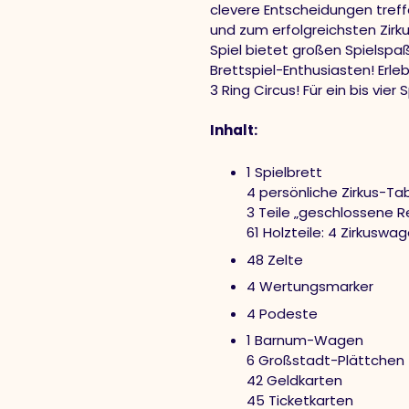
clevere Entscheidungen tref
und zum erfolgreichsten Zirk
Spiel bietet großen Spielspaß
Brettspiel-Enthusiasten! Erleb
3 Ring Circus! Für ein bis vier
Inhalt:
1 Spielbrett
4 persönliche Zirkus-Ta
3 Teile „geschlossene R
61 Holzteile: 4 Zirkuswa
48 Zelte
4 Wertungsmarker
4 Podeste
1 Barnum-Wagen
6 Großstadt-Plättchen
42 Geldkarten
45 Ticketkarten