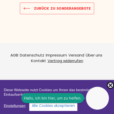
ZURÜCK ZU SONDERANGEBOTE
AGB
Datenschutz
Impressum
Versand
Über uns
Kontakt
Vertrag widerrufen
Diese Webseite nutzt Cookies um Ihnen das bestmögliche
Zahlungsarten
Einkaufserlebnis zu bieten.
Facebook
Instagram
YouTube
Alle Cookies akzeptieren
Shop erstellt mit
Besuche uns auch auf lieber-
Einstellungen
VersaCommerce.
lokal.de