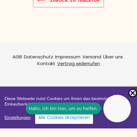
ZURÜCK ZU TABLETOP
AGB
Datenschutz
Impressum
Versand
Über uns
Kontakt
Vertrag widerrufen
Diese Webseite nutzt Cookies um Ihnen das bestmögliche
Zahlungsarten
Einkaufserlebnis zu bieten.
Facebook
Instagram
YouTube
Alle Cookies akzeptieren
Shop erstellt mit
Besuche uns auch auf lieber-
Einstellungen
VersaCommerce.
lokal.de