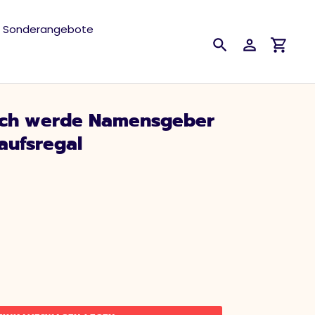
Sonderangebote
Suchen
Einloggen
Einkau
 Ich werde Namensgeber
aufsregal