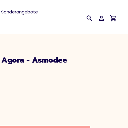
Sonderangebote
Suchen
Einloggen
Einkau
: Agora - Asmodee